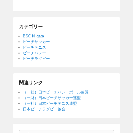
a
wi
n
c
tt
e
e
er
カテゴリー
b
BSC Niigata
o
ビーチサッカー
ビーチテニス
o
ビーチバレー
k
ビーチラグビー
関連リンク
（一社）日本ビーチバレーボール連盟
（一財）日本ビーチサッカー連盟
（一社）日本ビーチテニス連盟
日本ビーチラグビー協会
Search