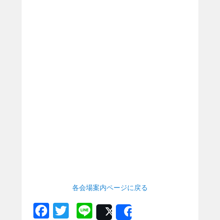
1
8
年
7
月
2
日
b
y
b
s
c
n
各会場案内ページに戻る
F
T
Li
Post
Share