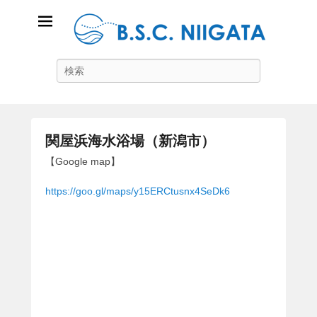
B.S.C Niigata
Search
ビーチスポーツコミュニティ新潟
関屋浜海水浴場（新潟市）
P
【Google map】
o
https://goo.gl/maps/y15ERCtusnx4SeDk6
s
t
e
d
o
n
2
0