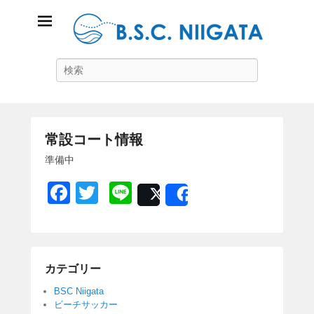
B.S.C Niigata
Search
ビーチスポーツコミュニティ新潟
常設コート情報
P
準備中
o
F
T
Li
s
Post
Share
t
a
wi
n
e
c
tt
e
d
o
e
er
n
カテゴリー
b
2
BSC Niigata
o
0
ビーチサッカー