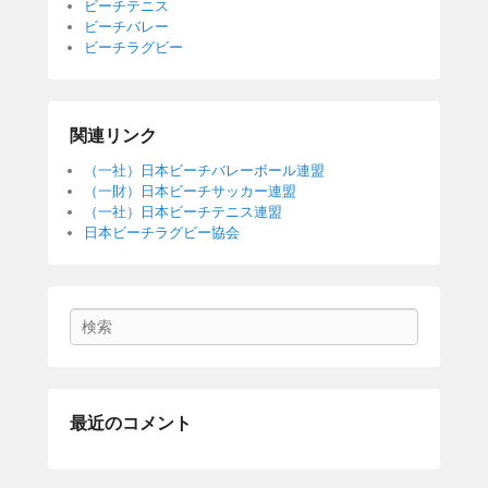
1
ビーチテニス
o
8
ビーチバレー
k
年
ビーチラグビー
8
月
2
関連リンク
1
日
（一社）日本ビーチバレーボール連盟
b
（一財）日本ビーチサッカー連盟
（一社）日本ビーチテニス連盟
y
日本ビーチラグビー協会
b
s
c
n
Search
最近のコメント