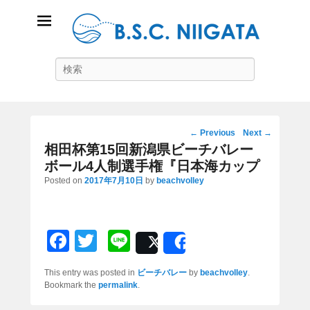
B.S.C Niigata
Search
ビーチスポーツコミュニティ新潟
Post
←
Previous
Next
→
navigation
相田杯第15回新潟県ビーチバレー
ボール4人制選手権『日本海カップ
Posted on
2017年7月10日
by
beachvolley
F
T
Li
Post
Share
a
wi
n
This entry was posted in
ビーチバレー
by
beachvolley
.
c
tt
e
Bookmark the
permalink
.
e
er