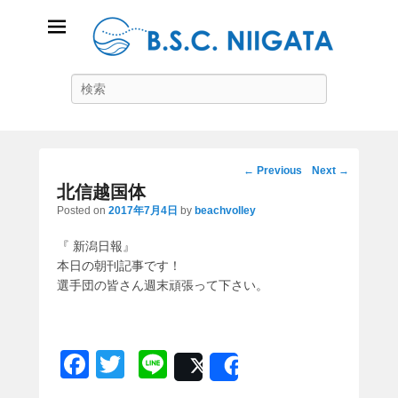
B.S.C Niigata
Search
ビーチスポーツコミュニティ新潟
Post
←
Previous
Next
→
navigation
北信越国体
Posted on
2017年7月4日
by
beachvolley
『 新潟日報』
本日の朝刊記事です！
選手団の皆さん週末頑張って下さい。
F
T
Li
Post
Share
a
wi
n