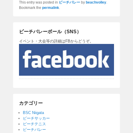
This entry was posted in
ビーチバレー
by
beachvolley
.
c
tt
e
Bookmark the
permalink
.
e
er
b
ビーチバレーボール（SNS）
o
イベント・大会等の詳細はFBからどうぞ。
o
k
カテゴリー
BSC Niigata
ビーチサッカー
ビーチテニス
ビーチバレー