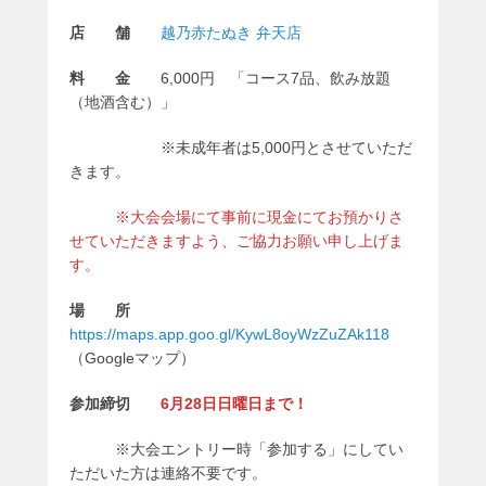
店 舗
越乃赤たぬき 弁天店
料 金
6,000円 「コース7品、飲み放題
（地酒含む）」
※未成年者は5,000円とさせていただ
きます。
※大会会場にて事前に現金にてお預かりさ
せていただきますよう、ご協力お願い申し上げま
す。
場 所
https://maps.app.goo.gl/KywL8oyWzZuZAk118
（Googleマップ）
参加締切
6月28日日曜日まで！
※大会エントリー時「参加する」にしてい
ただいた方は連絡不要です。