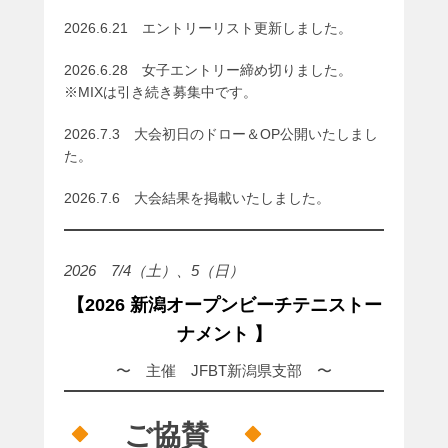
0
2
2026.6.21 エントリーリスト更新しました。
6
年
2026.6.28 女子エントリー締め切りました。
5
※MIXは引き続き募集中です。
月
1
2026.7.3 大会初日のドロー＆OP公開いたしまし
3
た。
日
2026.7.6 大会結果を掲載いたしました。
b
y
b
s
2026 7/4（土）、5（日）
c
【2026 新潟オープンビーチテニストー
n
ナメント 】
〜 主催 JFBT新潟県支部 〜
ご協賛