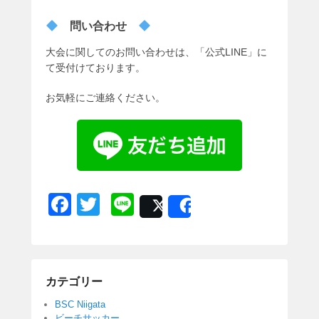
問い合わせ
大会に関してのお問い合わせは、「公式LINE」に
て受付けております。
お気軽にご連絡ください。
F
T
Li
Post
Share
a
wi
n
c
tt
e
e
er
カテゴリー
b
BSC Niigata
o
ビーチサッカー