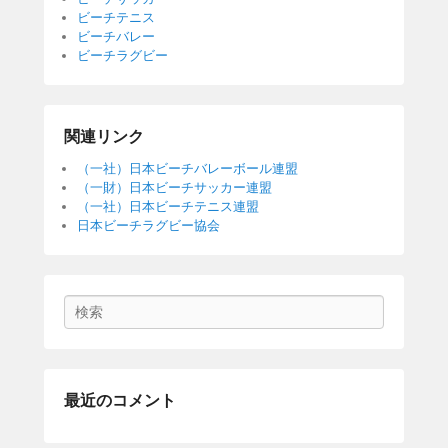
ビーチテニス
o
ビーチバレー
k
ビーチラグビー
関連リンク
（一社）日本ビーチバレーボール連盟
（一財）日本ビーチサッカー連盟
（一社）日本ビーチテニス連盟
日本ビーチラグビー協会
Search
最近のコメント