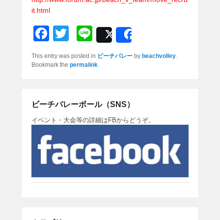
it.html
F
T
Li
Post
Share
a
wi
n
This entry was posted in
ビーチバレー
by
beachvolley
.
c
tt
e
Bookmark the
permalink
.
e
er
b
ビーチバレーボール（SNS）
o
イベント・大会等の詳細はFBからどうぞ。
o
k