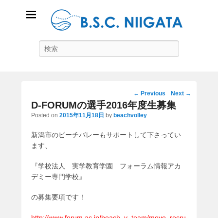
B.S.C Niigata
Search
ビーチスポーツコミュニティ新潟
Post
←
Previous
Next
→
navigation
D-FORUMの選手2016年度生募集
Posted on
2015年11月18日
by
beachvolley
新潟市のビーチバレーもサポートして下さってい
ます、
『学校法人 実学教育学園 フォーラム情報アカ
デミー専門学校』
の募集要項です！
http://www.forum.ac.jp/beach_v_team/move_recru