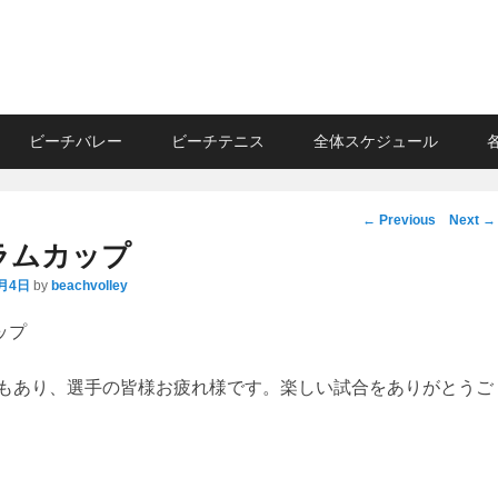
ビーチバレー
ビーチテニス
全体スケジュール
Post
←
Previous
Next
→
navigation
ラムカップ
0月4日
by
beachvolley
ップ
もあり、選手の皆様お疲れ様です。楽しい試合をありがとうご