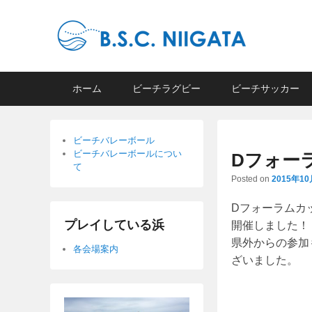
B.S.C Niigata
ビーチスポーツコミュニティ新潟
Primary
Skip
Skip
ホーム
ビーチラグビー
ビーチサッカー
menu
to
to
primary
secondary
content
content
ビーチバレーボール
ビーチバレーボールについ
Dフォー
て
Posted on
2015年1
Dフォーラムカ
プレイしている浜
開催しました！
県外からの参加
各会場案内
ざいました。