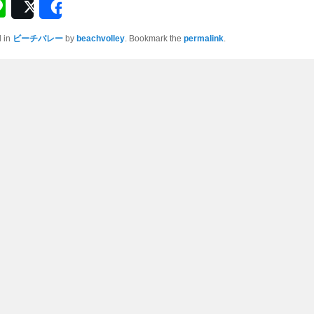
Li
Post
Share
n
d in
ビーチバレー
by
beachvolley
. Bookmark the
permalink
.
e