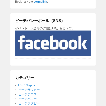
c
tt
e
Bookmark the
permalink
.
e
er
b
ビーチバレーボール（SNS）
o
イベント・大会等の詳細はFBからどうぞ。
o
k
カテゴリー
BSC Niigata
ビーチサッカー
ビーチテニス
ビーチバレー
ビーチラグビー