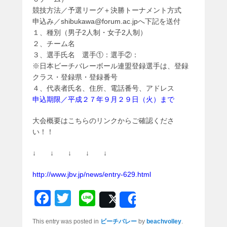
競技方法／予選リーグ＋決勝トーナメント方式
申込み／shibukawa@forum.ac.jpへ下記を送付
１、種別（男子2人制・女子2人制）
２、チーム名
３、選手氏名 選手①：選手②：
※日本ビーチバレーボール連盟登録選手は、登録
クラス・登録県・登録番号
４、代表者氏名、住所、電話番号、アドレス
申込期限／平成２７年９月２９日（火）まで
大会概要はこちらのリンクからご確認くださ
い！！
↓ ↓ ↓ ↓ ↓
http://www.jbv.jp/news/entry-629.html
F
T
Li
Post
Share
a
wi
n
This entry was posted in
ビーチバレー
by
beachvolley
.