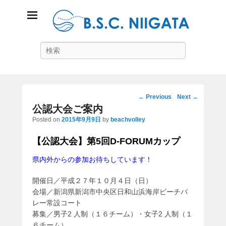
B.S.C Niigata
Search
ビーチスポーツコミュニティ新潟
Post
←
Previous
Next
→
navigation
公認大会ご案内
Posted on
2015年9月9日
by
beachvolley
【公認大会】第5回D-FORUMカップ
県内外からの参加お待ちしています！
開催日／平成２７年１０月４日（日）
会場／新潟県新潟市中央区日和山浜海岸ビーチバ
レー常設コート
募集／男子2 人制（１６チーム）・女子2 人制（１
６チーム）