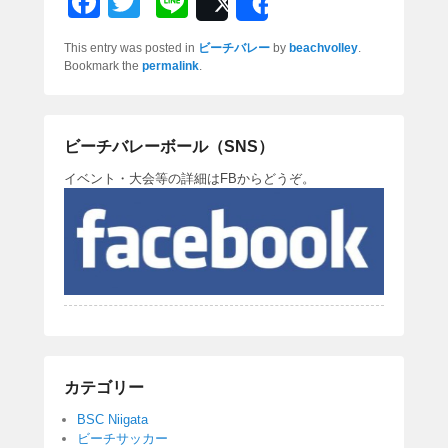
F
T
Li
Post
Share
a
wi
n
This entry was posted in
ビーチバレー
by
beachvolley
.
c
tt
e
Bookmark the
permalink
.
e
er
b
ビーチバレーボール（SNS）
o
イベント・大会等の詳細はFBからどうぞ。
o
k
カテゴリー
BSC Niigata
ビーチサッカー