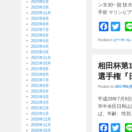
2023年5月
ン:9:30~ 競
2023年3月
手前 マリンピア
2022年11月
2022年9月
F
T
2022年8月
2022年7月
a
wi
2022年6月
Posted in
ビーチバレ
2022年5月
c
tt
2022年4月
e
er
2022年3月
2021年11月
b
2021年10月
相田杯第
2021年9月
o
選手権『
2021年8月
o
2021年7月
2021年6月
Posted on
2017年6
k
2021年5月
2021年4月
平成29年7月9日(
2021年3月
市中央区日和山
2021年2月
ば、年齢、性別
2021年1月
2020年12月
F
T
2020年11月
2020年10月