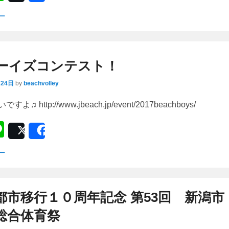
n
ー
e
ーイズコンテスト！
月24日
by
beachvolley
 http://www.jbeach.jp/event/2017beachboys/
Li
Post
Share
n
ー
e
都市移行１０周年記念 第53回 新潟市
総合体育祭