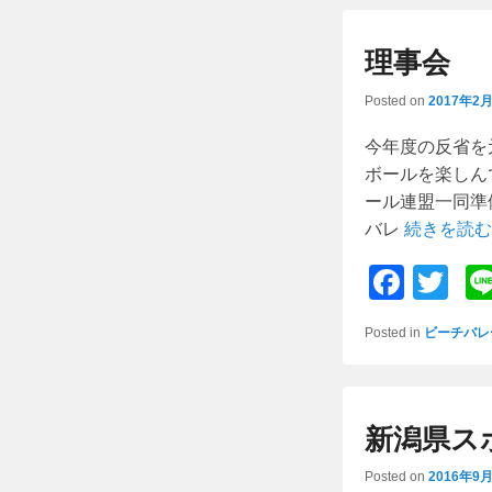
e
er
b
理事会
o
Posted on
2017年2
o
k
今年度の反省を
ボールを楽しん
ール連盟一同準
バレ
続きを読む
F
T
a
wi
Posted in
ビーチバレ
c
tt
e
er
b
新潟県ス
o
Posted on
2016年9