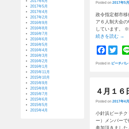
2017年6月
Posted on
2017年5
k
2017年5月
2017年4月
政令指定都市移
2017年2月
ア６人制大会の
2016年9月
2016年8月
しています。 
2016年7月
続きを読む →
2016年6月
2016年5月
F
T
2016年4月
2016年3月
a
wi
2016年2月
Posted in
ビーチバレ
c
tt
2016年1月
2015年11月
e
er
2015年10月
2015年9月
b
2015年8月
４月１６
o
2015年7月
2015年6月
Posted on
2017年4
o
2015年5月
2015年4月
k
小針浜ビーチク
ー）メンバーで
参加頂きました