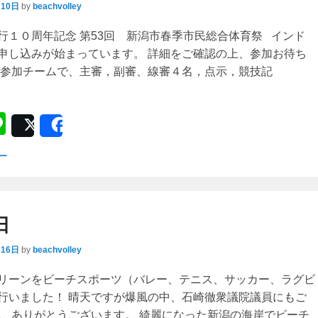
月10日
by
beachvolley
行１０周年記念 第53回 新潟市春季市民総合体育祭 インド
申し込みが始まっています。 詳細をご確認の上、参加お待ち
※参加チームで、主審，副審、線審４名，点示，競技記
Li
Post
Share
n
ー
e
日
月16日
by
beachvolley
リーンをビーチスポーツ（バレー、テニス、サッカー、ラグビ
行いました！ 晴天ですが爆風の中、石崎徹衆議院議員にもご
。 ありがとうございます。 綺麗になった新潟の海岸でビーチ