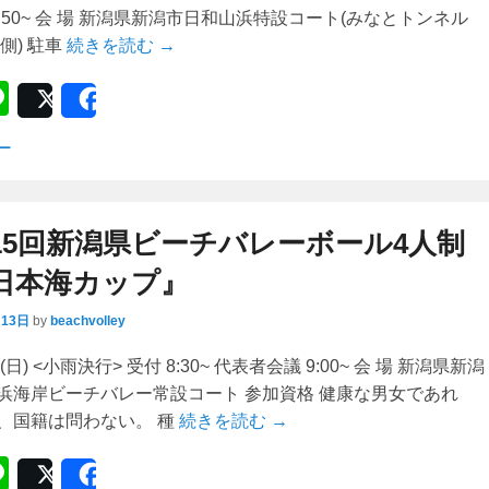
 技:9:50~ 会 場 新潟県新潟市日和山浜特設コート(みなとトンネル
側) 駐車
続きを読む →
Li
Post
Share
n
ー
e
15回新潟県ビーチバレーボール4人制
日本海カップ』
月13日
by
beachvolley
日) <小雨決行> 受付 8:30~ 代表者会議 9:00~ 会 場 新潟県新潟
浜海岸ビーチバレー常設コート 参加資格 健康な男女であれ
、国籍は問わない。 種
続きを読む →
Li
Post
Share