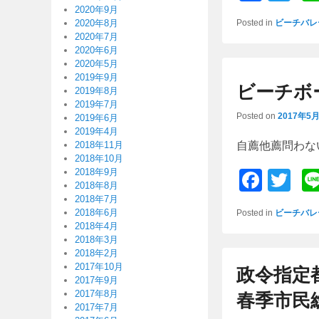
a
wi
2020年9月
Posted in
ビーチバレ
2020年8月
c
tt
2020年7月
2020年6月
e
er
2020年5月
b
2019年9月
ビーチボ
2019年8月
o
2019年7月
Posted on
2017年5
2019年6月
o
2019年4月
k
2018年11月
自薦他薦問わないですよ♫
2018年10月
2018年9月
F
T
2018年8月
a
wi
2018年7月
2018年6月
Posted in
ビーチバレ
c
tt
2018年4月
2018年3月
e
er
2018年2月
b
2017年10月
政令指定
2017年9月
o
2017年8月
春季市民
2017年7月
o