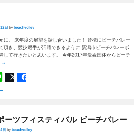
月12日
by
beachvolley
元に、 来年度の展望を話し合いました！ 皆様にビーチバレー
で頂き、競技選手が活躍できるように 新潟市ビーチバレーボ
備して行きたいと思います。 今年2017年愛媛国体からビーチ
 →
Li
Post
Share
n
ー
e
ポーツフィスティバル ビーチバレー
月4日
by
beachvolley