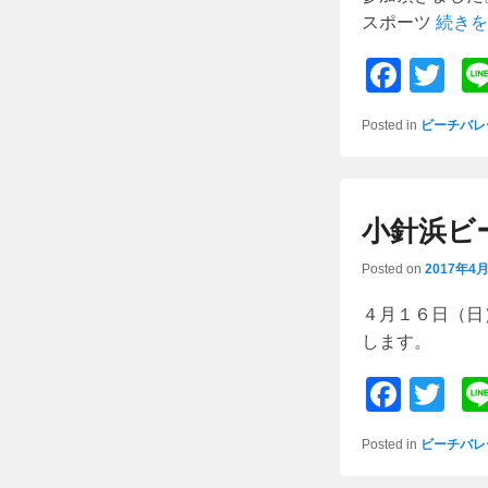
スポーツ
続きを
F
T
a
wi
Posted in
ビーチバレ
c
tt
e
er
b
小針浜ビ
o
Posted on
2017年4
o
k
４月１６日（日
します。
F
T
a
wi
Posted in
ビーチバレ
c
tt