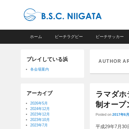
B.S.C Niigata
ビーチスポーツコミュニティ新潟
Primary
Skip
Skip
ホーム
ビーチラグビー
ビーチサッカー
menu
to
to
primary
secondary
content
content
プレイしている浜
AUTHOR A
各会場案内
ラマダホ
アーカイブ
制オープ
2026年5月
2024年12月
2023年12月
Posted on
2017年6
2023年10月
2023年7月
平成29年7月30日