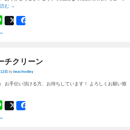
読む →
Li
Post
Share
n
ー
e
ーチクリーン
月12日
by
beachvolley
） お手伝い頂ける方、お待ちしています！ よろしくお願い致
Li
Post
Share
n
ー
e