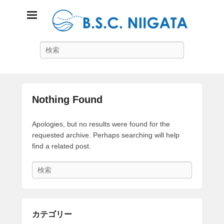
B.S.C Niigata
Search
ビーチスポーツコミュニティ新潟
Nothing Found
Apologies, but no results were found for the
requested archive. Perhaps searching will help
find a related post.
S
e
a
r
c
カテゴリー
h